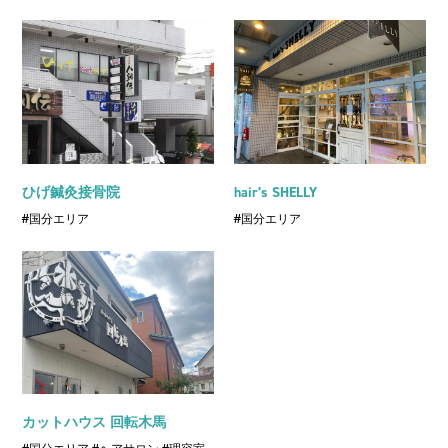
ひげ鍼灸接骨院
hair’s SHELLY
#国分エリア
#国分エリア
カットハウス 回転木馬