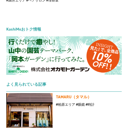
#国分エリア
#ヘアサロン
#理容室
KashiMoおトク情報
よく見られている記事
TAMARU（タマル）
#柏原エリア
#眼鏡
#時計