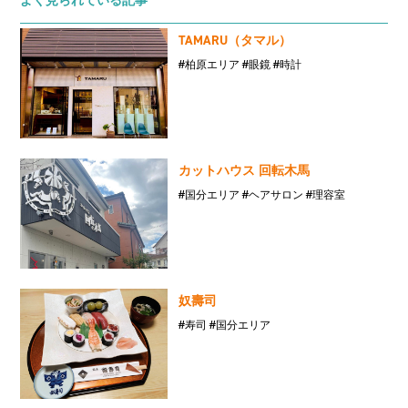
よく見られている記事
TAMARU（タマル）
#柏原エリア
#眼鏡
#時計
カットハウス 回転木馬
#国分エリア
#ヘアサロン
#理容室
奴壽司
#寿司
#国分エリア