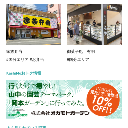
家族弁当
御菓子処 有明
#国分エリア
#お弁当
#国分エリア
KashiMoおトク情報